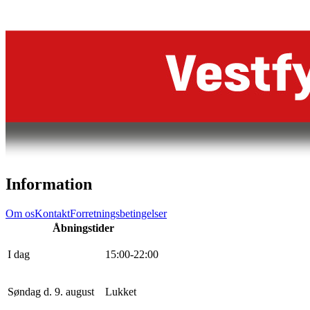
Information
Om os
Kontakt
Forretningsbetingelser
Åbningstider
I dag
15
:
0
0
-
22
:
0
0
Søndag d. 9. august
Lukket