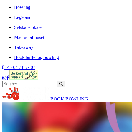
Bowling
Legeland
Selskabslokaler
Mad ud af huset
Takeaway
Book buffet og bowling
+45 64 71 57 07
BOOK BOWLING