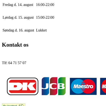
Fredag d. 14. august
16
:
0
0
-
22
:
0
0
Lørdag d. 15. august
15
:
0
0
-
22
:
0
0
Søndag d. 16. august
Lukket
Kontakt os
Tlf: 64 71 57 07