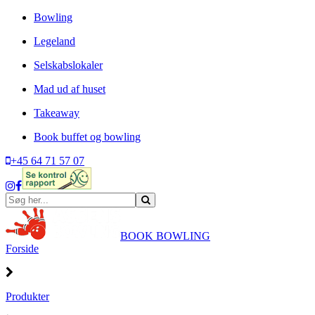
Bowling
Legeland
Selskabslokaler
Mad ud af huset
Takeaway
Book buffet og bowling
+45 64 71 57 07
BOOK BOWLING
Forside
Produkter