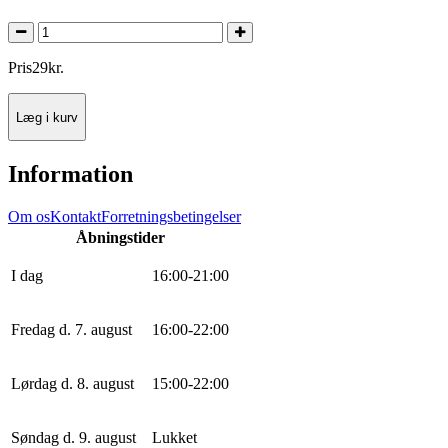
Pris
29
kr.
Læg i kurv
Information
Om os
Kontakt
Forretningsbetingelser
Åbningstider
I dag
16
:
0
0
-
21
:
0
0
Fredag d. 7. august
16
:
0
0
-
22
:
0
0
Lørdag d. 8. august
15
:
0
0
-
22
:
0
0
Søndag d. 9. august
Lukket