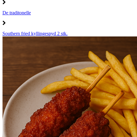
De traditonelle
Southern fried kyllingespyd 2 stk.