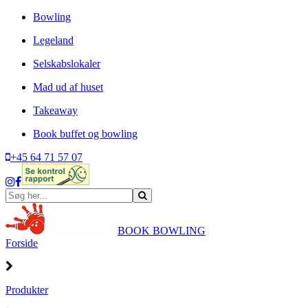
Bowling
Legeland
Selskabslokaler
Mad ud af huset
Takeaway
Book buffet og bowling
+45 64 71 57 07
BOOK BOWLING
Forside
Produkter