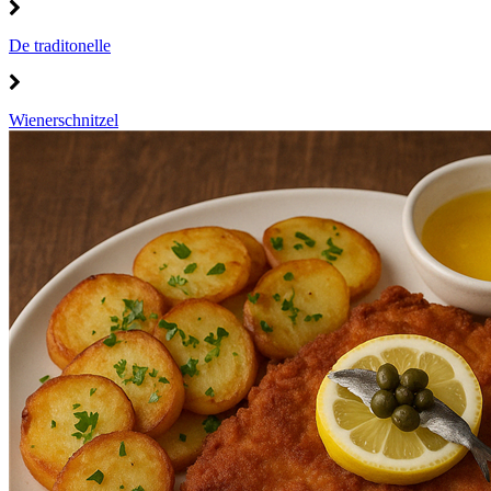
De traditonelle
Wienerschnitzel