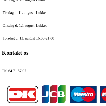
Tirsdag d. 11. august
Lukket
Onsdag d. 12. august
Lukket
Torsdag d. 13. august
16
:
0
0
-
21
:
0
0
Kontakt os
Tlf: 64 71 57 07