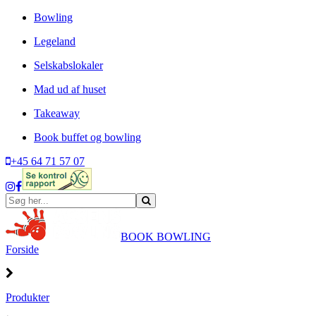
Bowling
Legeland
Selskabslokaler
Mad ud af huset
Takeaway
Book buffet og bowling
+45 64 71 57 07
BOOK BOWLING
Forside
Produkter