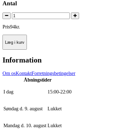
Antal
Pris
94
kr.
Læg i kurv
Information
Om os
Kontakt
Forretningsbetingelser
Åbningstider
I dag
15
:
0
0
-
22
:
0
0
Søndag d. 9. august
Lukket
Mandag d. 10. august
Lukket