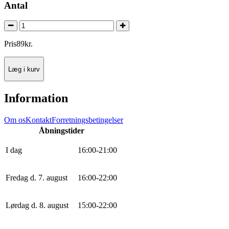
Antal
Pris
89
kr.
Læg i kurv
Information
Om os
Kontakt
Forretningsbetingelser
Åbningstider
I dag
16
:
0
0
-
21
:
0
0
Fredag d. 7. august
16
:
0
0
-
22
:
0
0
Lørdag d. 8. august
15
:
0
0
-
22
:
0
0