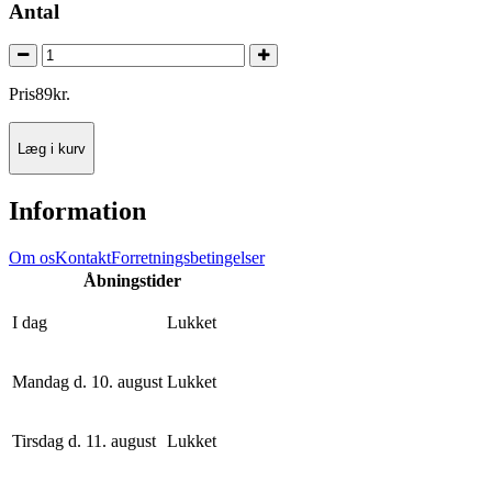
Antal
Pris
89
kr.
Læg i kurv
Information
Om os
Kontakt
Forretningsbetingelser
Åbningstider
I dag
Lukket
Mandag d. 10. august
Lukket
Tirsdag d. 11. august
Lukket