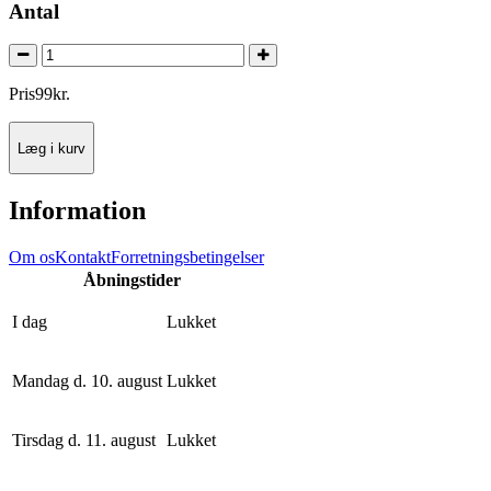
Antal
Pris
99
kr.
Læg i kurv
Information
Om os
Kontakt
Forretningsbetingelser
Åbningstider
I dag
Lukket
Mandag d. 10. august
Lukket
Tirsdag d. 11. august
Lukket